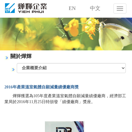
EN
中文
燁
輝
企
業
股
份
有
限
關於燁輝
公
司
2016年產業溫室氣體自願減量績優廠商獎
燁輝獲選為105年度產業溫室氣體自願減量績優廠商，經濟部工
業局於2016年11月25日特頒發「績優廠商」獎座。