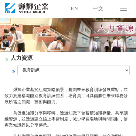
EN
中文
燁
輝
企
業
股
份
有
限
人力資源
公
司
燁輝企業基於組織策略願景，規劃未來教育訓練發展重點，並
致力於建構職能別教育訓練體系，培育員工可具備勝任未來職務發
展所需之知識、技術與能力。
為促進知識分享與移轉，透過知識平台蓄積知識存量、共享訓
練資源，並透過建立線上學習制度，減少學習場地與時間限制，使
專業知識得以分享傳承。