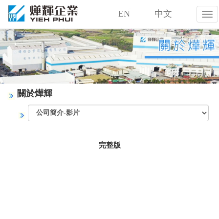
EN
中文
燁
輝
企
業
股
份
有
限
關於燁輝
公
司
完整版