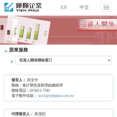
EN
中文
燁
輝
企
業
股
份
有
限
股東服務
公
司
發言人：
田文中
職稱：會計暨投資助理副總經理
聯絡電話：(07)611-7181
電子郵件信箱：
stock@yiehphui.com.tw
代理發言人：
黃茂烈