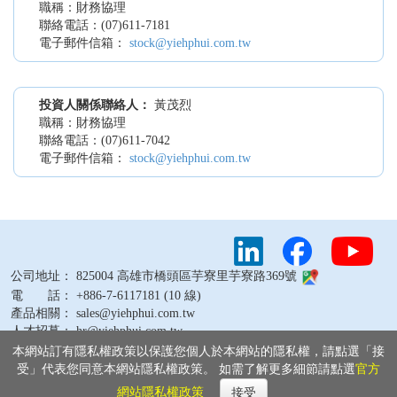
職稱：財務協理
聯絡電話：(07)611-7181
電子郵件信箱：
stock@yiehphui.com.tw
投資人關係聯絡人：
黃茂烈
職稱：財務協理
聯絡電話：(07)611-7042
電子郵件信箱：
stock@yiehphui.com.tw
公司地址： 825004 高雄市橋頭區芋寮里芋寮路369號
電 話： +886-7-6117181 (10 線)
產品相關： sales@yiehphui.com.tw
人才招募： hr@yiehphui.com.tw
其他問題： webmaster@yiehphui.com.tw
本網站訂有隱私權政策以保護您個人於本網站的隱私權，請點選「接
受」代表您同意本網站隱私權政策。 如需了解更多細節請點選
官方
網站隱私權政策
接受
Copyright © 2026 燁輝企業股份有限公司 版權所有
隱私權政策