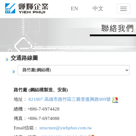
EN
中文
燁
輝
企
業
股
份
有
限
交通路線圖
公
司
路竹廠 (鋼結構製造、安裝)
地址：
821007 高雄市路竹區三爺里復興路909號
總機：+886-7-6974428
傳真：+886-7-6974088
Email信箱：
structure@yiehphui.com.tw