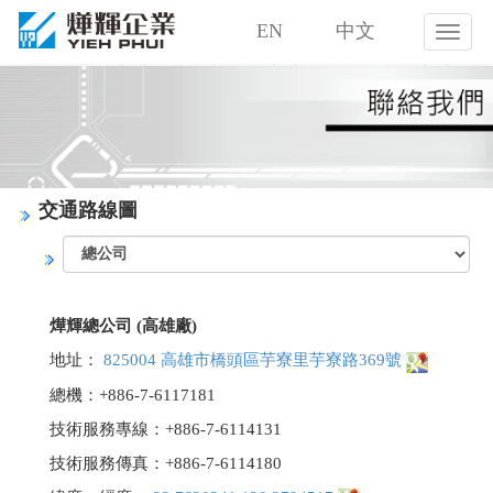
EN
中文
燁
輝
企
業
股
份
有
限
交通路線圖
公
司
燁輝總公司 (高雄廠)
地址：
825004 高雄市橋頭區芋寮里芋寮路369號
總機：+886-7-6117181
技術服務專線：+886-7-6114131
技術服務傳真：+886-7-6114180