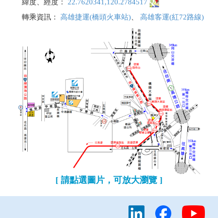
緯度、經度：
22.7620341,120.2784517
轉乘資訊：
高雄捷運(橋頭火車站)
、
高雄客運(紅72路線)
[ 請點選圖片，可放大瀏覽 ]