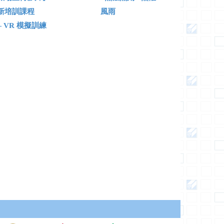
新培訓課程
風雨
 VR 模擬訓練