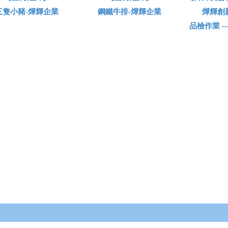
三隻小豬-燁輝企業
鋼鐵牛排-燁輝企業
燁輝創
品檢作業 —