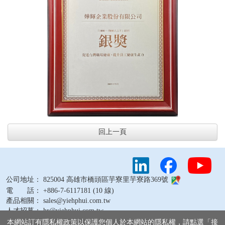
回上一頁
公司地址： 825004 高雄市橋頭區芋寮里芋寮路369號
電 話： +886-7-6117181 (10 線)
產品相關： sales@yiehphui.com.tw
人才招募： hr@yiehphui.com.tw
其他問題： webmaster@yiehphui.com.tw
本網站訂有隱私權政策以保護您個人於本網站的隱私權，請點選「接