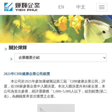
EN
中文
燁
輝
企
業
股
份
有
限
關於燁輝
公
司
2021年CHR健康企業公民銀獎
本公司於2021年參加康健雜誌第三屆「CHR健康企業公民」評
選，在188家參賽企業中入圍決選。本次入圍決選共有6家企業，本
公司為首次參賽，經評選榮獲「1,000~5,000人以下」組別銀獎(第二
名)，為鋼鐵業界首次獲獎之企業。