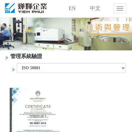
EN
中文
燁
輝
企
業
股
份
有
限
管理系統驗證
公
司