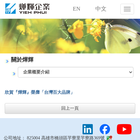
EN
中文
燁
輝
企
業
股
份
有
限
關於燁輝
公
司
欣賀『燁輝』榮膺「台灣百大品牌」
回上一頁
公司地址： 825004 高雄市橋頭區芋寮里芋寮路369號