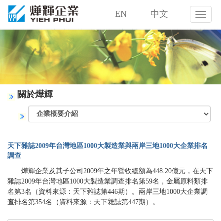
EN
中文
燁
輝
企
業
股
份
有
限
關於燁輝
公
司
天下雜誌2009年台灣地區1000大製造業與兩岸三地1000大企業排名
調查
燁輝企業及其子公司2009年之年營收總額為448.20億元，在天下
雜誌2009年台灣地區1000大製造業調查排名第59名，金屬原料類排
名第3名（資料來源：天下雜誌第446期）。兩岸三地1000大企業調
查排名第354名（資料來源：天下雜誌第447期）。