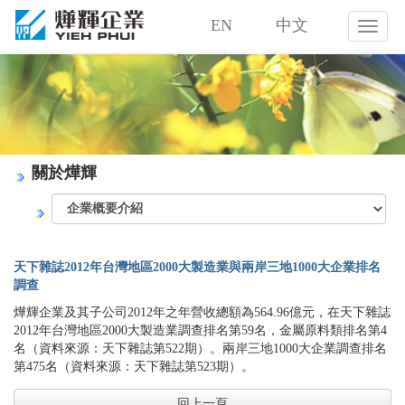
EN
中文
燁
輝
企
業
股
份
有
限
關於燁輝
公
司
天下雜誌2012年台灣地區2000大製造業與兩岸三地1000大企業排名
調查
燁輝企業及其子公司2012年之年營收總額為564.96億元，在天下雜誌
2012年台灣地區2000大製造業調查排名第59名，金屬原料類排名第4
名（資料來源：天下雜誌第522期）。兩岸三地1000大企業調查排名
第475名（資料來源：天下雜誌第523期）。
回上一頁