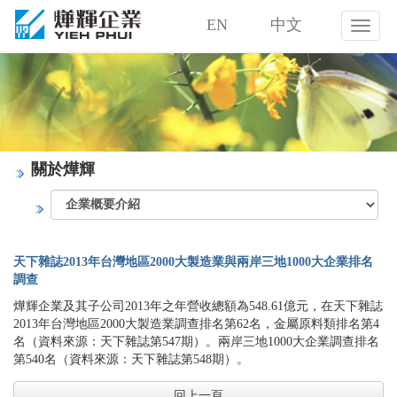
EN
中文
燁
輝
企
業
股
份
有
限
關於燁輝
公
司
天下雜誌2013年台灣地區2000大製造業與兩岸三地1000大企業排名
調查
燁輝企業及其子公司2013年之年營收總額為548.61億元，在天下雜誌
2013年台灣地區2000大製造業調查排名第62名，金屬原料類排名第4
名（資料來源：天下雜誌第547期）。兩岸三地1000大企業調查排名
第540名（資料來源：天下雜誌第548期）。
回上一頁