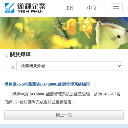
EN
中文
燁
輝
企
業
股
份
有
限
關於燁輝
公
司
燁輝獲SGS推薦通過ISO 50001能源管理系統驗證
燁輝申請ISO 50001能源管理系統之建置查驗，於2014/11/07當
日經SGS稽核團隊完成查核並推薦通過。
回上一頁