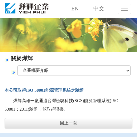
EN
中文
燁
輝
企
業
股
份
有
限
關於燁輝
公
司
本公司取得ISO 50001能源管理系統之驗證
燁輝高雄一廠通過台灣檢驗科技(SGS)能源管理系統(ISO
50001：2011)驗證，並取得證書。
回上一頁