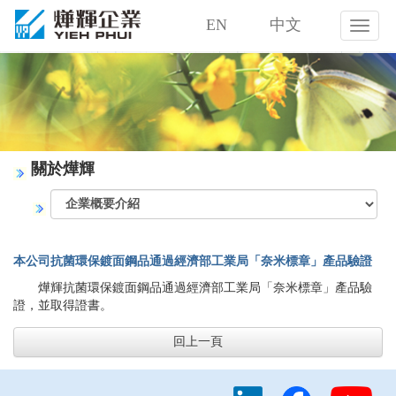
EN
中文
燁
輝
企
業
股
份
有
限
關於燁輝
公
司
本公司抗菌環保鍍面鋼品通過經濟部工業局「奈米標章」產品驗證
燁輝抗菌環保鍍面鋼品通過經濟部工業局「奈米標章」產品驗
證，並取得證書。
回上一頁