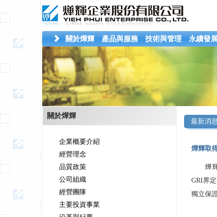
關於燁輝
產品與服務
技術與管理
永續發
關於燁輝
最新消
企業概要介紹
燁輝取得
經營理念
品質政策
燁輝2
公司組織
GRI界
經營團隊
獨立保
主要投資事業