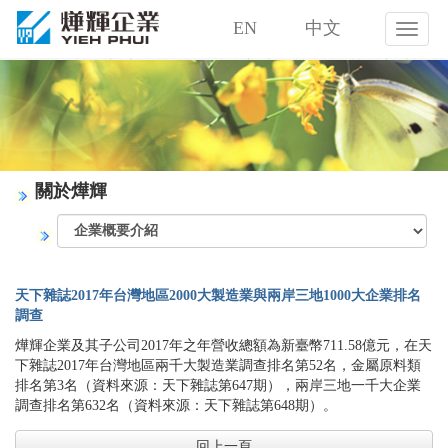
EN
中文
燁
輝
企
業
股
份
有
限
關於燁輝
公
司
天下雜誌2017年台灣地區2000大製造業與兩岸三地1000大企業排名
調查
燁輝企業及其子公司2017年之年營收總額為新臺幣711.58億元，在天
下雜誌2017年台灣地區兩千大製造業調查排名第52名，金屬原料類
排名第3名（資料來源：天下雜誌第647期），兩岸三地一千大企業
調查排名第632名（資料來源：天下雜誌第648期）。
回上一頁