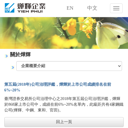
EN
中文
燁
輝
企
業
股
份
有
限
關於燁輝
公
司
第五屆(2018年)公司治理評鑑，燁輝於上市公司成績排名在前
6%~20%
臺灣證券交易所公司治理中心之2018年第五屆公司治理評鑑，燁輝
於868家上市公司中，成績在前6%~20%名單內，此級距共有4家鋼鐵
公司(燁輝、中鋼、東和、官田)。
回上一頁