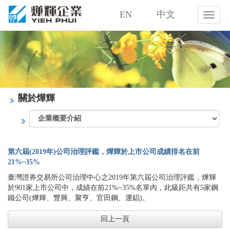
EN
中文
燁
輝
企
業
股
份
有
限
關於燁輝
公
司
第六屆(2019年)公司治理評鑑，燁輝於上市公司成績排名在前
21%~35%
臺灣證券交易所公司治理中心之2019年第六屆公司治理評鑑，燁輝
於901家上市公司中，成績在前21%~35%名單內，此級距共有5家鋼
鐵公司(燁輝、豐興、聚亨、官田鋼、運錩)。
回上一頁