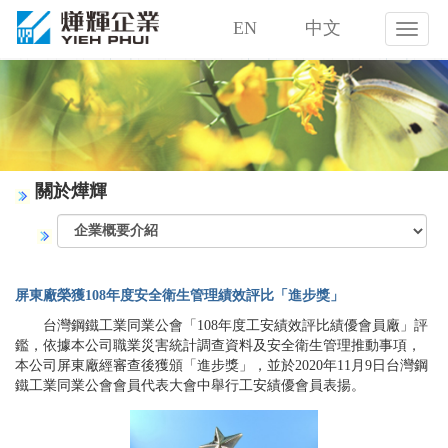
EN
中文
燁
輝
企
業
股
份
有
限
關於燁輝
公
司
屏東廠榮獲108年度安全衛生管理績效評比「進步獎」
台灣鋼鐵工業同業公會「108年度工安績效評比績優會員廠」評
鑑，依據本公司職業災害統計調查資料及安全衛生管理推動事項，
本公司屏東廠經審查後獲頒「進步獎」，並於2020年11月9日台灣鋼
鐵工業同業公會會員代表大會中舉行工安績優會員表揚。