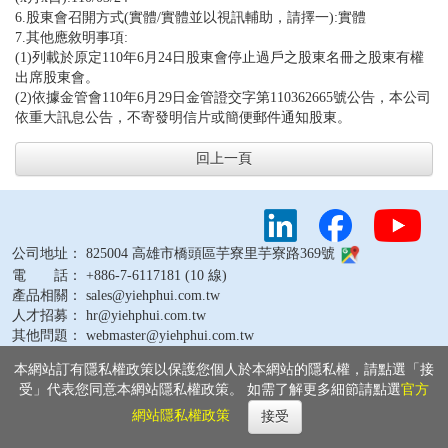
6.股東會召開方式(實體/實體並以視訊輔助，請擇一):實體
7.其他應敘明事項:
(1)列載於原定110年6月24日股東會停止過戶之股東名冊之股東有權
出席股東會。
(2)依據金管會110年6月29日金管證交字第110362665號公告，本公司
依重大訊息公告，不寄發明信片或簡便郵件通知股東。
回上一頁
公司地址： 825004 高雄市橋頭區芋寮里芋寮路369號
電 話： +886-7-6117181 (10 線)
產品相關： sales@yiehphui.com.tw
人才招募： hr@yiehphui.com.tw
其他問題： webmaster@yiehphui.com.tw
本網站訂有隱私權政策以保護您個人於本網站的隱私權，請點選「接
Copyright © 2026 燁輝企業股份有限公司 版權所有
隱私權政策
受」代表您同意本網站隱私權政策。 如需了解更多細節請點選
官方
網站隱私權政策
接受