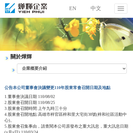
EN
中文
燁
輝
企
業
股
份
有
限
關於燁輝
公
司
公告本公司董事會決議變更110年股東常會召開日期及地點
1.董事會決議日期:110/08/02
2.股東會召開日期:110/08/25
3.股東會召開時間:上午九時三十分
4.股東會召開地點:高雄市梓官區梓和里大宅街38號(梓和社區活動中
心)。
5.股東會召集事由，請查閱本公司原發布之重大訊息，重大訊息日期
(x月x日):110/03/24