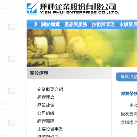
關於燁輝
產品與服務
技術與管理
永續發
關於燁輝
最新消
企業概要介紹
燁輝榮
經營理念
品質政策
本
公司組織
攝友善職
經營團隊
善職場企
主要投資事業