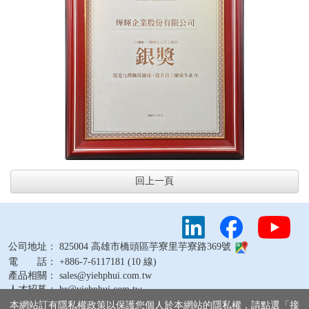
回上一頁
公司地址： 825004 高雄市橋頭區芋寮里芋寮路369號
電 話： +886-7-6117181 (10 線)
產品相關： sales@yiehphui.com.tw
人才招募： hr@yiehphui.com.tw
其他問題： webmaster@yiehphui.com.tw
本網站訂有隱私權政策以保護您個人於本網站的隱私權，請點選「接