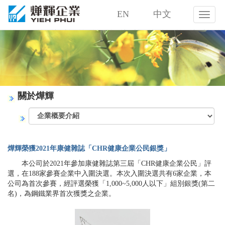
EN
中文
燁
輝
企
業
股
份
有
限
關於燁輝
公
司
燁輝榮獲2021年康健雜誌「CHR健康企業公民銀獎」
本公司於2021年參加康健雜誌第三屆「CHR健康企業公民」評
選，在188家參賽企業中入圍決選。本次入圍決選共有6家企業，本
公司為首次參賽，經評選榮獲「1,000~5,000人以下」組別銀獎(第二
名)，為鋼鐵業界首次獲獎之企業。