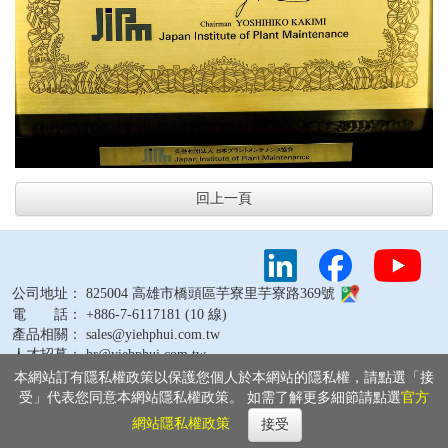
回上一頁
公司地址： 825004 高雄市橋頭區芋寮里芋寮路369號
電 話： +886-7-6117181 (10 線)
產品相關： sales@yiehphui.com.tw
人才招募： hr@yiehphui.com.tw
其他問題： webmaster@yiehphui.com.tw
本網站訂有隱私權政策以保護您個人於本網站的隱私權，請點選「接
受」代表您同意本網站隱私權政策。 如需了解更多細節請點選
官方
網站隱私權政策
接受
Copyright © 2026 燁輝企業股份有限公司 版權所有
隱私權政策