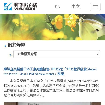
EN
中文
燁
輝
企
業
股
份
有
限
關於燁輝
公
司
燁輝企業榮獲日本工廠維護協會(JIPM)之「TPM世界級賞(Award
for World Class TPM Achievement)」殊榮
本公司榮獲日本JIPM之「TPM世界級賞(Award for World Class
TPM Achievement)」殊榮，為台灣所有企業中首家與唯一取得TPM
世界級賞之公司，更是全球鋼鐵業第二家，也是全球首家非日系鋼
廠取得此項殊榮之鋼鐵公司。