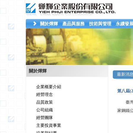
關於燁輝
產品與服務
技術與管理
永續發
關於燁輝
最新消
企業概要介紹
第八屆(
經營理念
品質政策
臺灣
公司組織
家鋼鐵公
經營團隊
主要投資事業