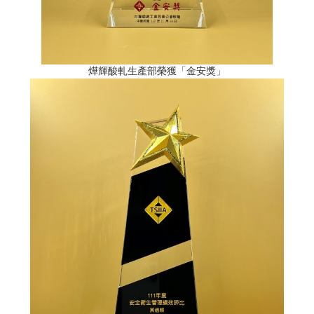
燁輝酸軋生產部榮獲「金安獎」