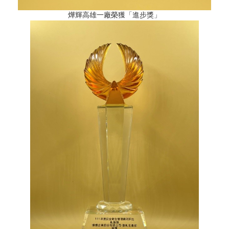
燁輝高雄一廠榮獲「進步獎」