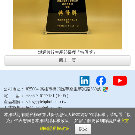
燁輝鍍鋅生產部榮獲「特優獎」
回上一頁
公司地址： 825004 高雄市橋頭區芋寮里芋寮路369號
電 話： +886-7-6117181 (10 線)
產品相關： sales@yiehphui.com.tw
人才招募： hr@yiehphui.com.tw
其他問題： webmaster@yiehphui.com.tw
本網站訂有隱私權政策以保護您個人於本網站的隱私權，請點選「接
受」代表您同意本網站隱私權政策。 如需了解更多細節請點選
官方
網站隱私權政策
接受
Copyright © 2026 燁輝企業股份有限公司 版權所有
隱私權政策