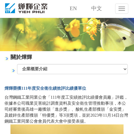
EN
中文
燁
輝
企
業
股
份
有
限
關於燁輝
公
司
燁輝榮獲111年度安全衛生績效評比績優單位
台灣鋼鐵工業同業公會「111年度工安績效評比績優會員廠」評鑑，
依據本公司職業災害統計調查資料及安全衛生管理推動事項，本公
司經審查後高雄一廠獲頒「進步獎」、酸軋生產部獲頒「金安獎」
及鍍鋅生產部獲頒「特優獎」等3項獎項，並於2023年11月14日台灣
鋼鐵工業同業公會會員代表大會中接受表揚。