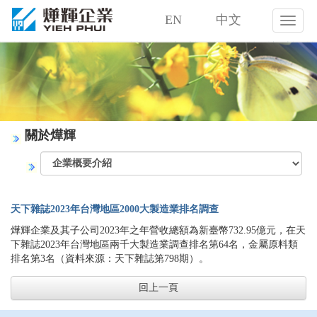
EN
中文
燁
輝
企
業
股
份
有
限
關於燁輝
公
司
天下雜誌2023年台灣地區2000大製造業排名調查
燁輝企業及其子公司2023年之年營收總額為新臺幣732.95億元，在天
下雜誌2023年台灣地區兩千大製造業調查排名第64名，金屬原料類
排名第3名（資料來源：天下雜誌第798期）。
回上一頁