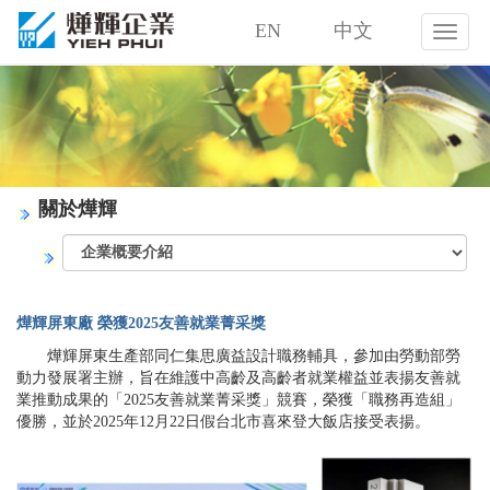
EN
中文
燁
輝
企
業
股
份
有
限
關於燁輝
公
司
燁輝屏東廠 榮獲2025友善就業菁采獎
燁輝屏東生產部同仁集思廣益設計職務輔具，參加由勞動部勞
動力發展署主辦，旨在維護中高齡及高齡者就業權益並表揚友善就
業推動成果的「2025友善就業菁采獎」競賽，榮獲「職務再造組」
優勝，並於2025年12月22日假台北市喜來登大飯店接受表揚。