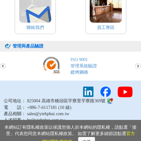
聯絡我們
員工專區
管理與產品驗證
ISO 9001
管理系統驗證
鍍烤鋼捲
公司地址： 825004 高雄市橋頭區芋寮里芋寮路369號
電 話： +886-7-6117181 (10 線)
產品相關： sales@yiehphui.com.tw
人才招募： hr@yiehphui.com.tw
其他問題： webmaster@yiehphui.com.tw
本網站訂有隱私權政策以保護您個人於本網站的隱私權，請點選「接
受」代表您同意本網站隱私權政策。 如需了解更多細節請點選
官方