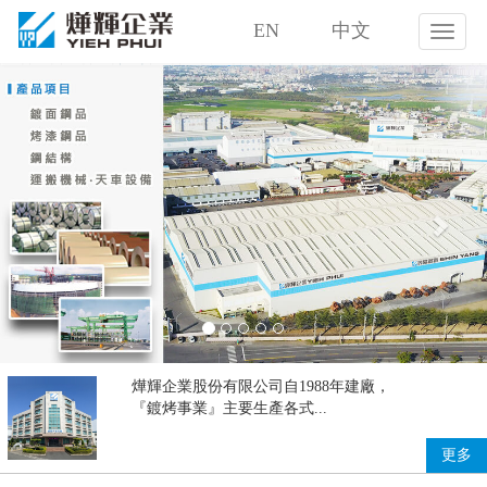
EN
中文
燁
輝
Previous
Nex
企
業
股
份
有
限
公
司
燁輝企業股份有限公司自1988年建廠，
『鍍烤事業』主要生產各式...
更多