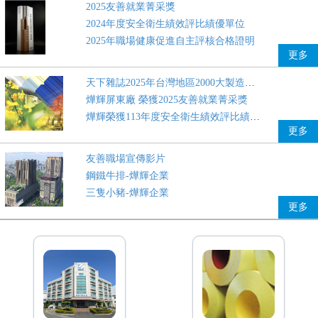
2025友善就業菁采獎
2024年度安全衛生績效評比績優單位
2025年職場健康促進自主評核合格證明
更多
天下雜誌2025年台灣地區2000大製造業排名調查
燁輝屏東廠 榮獲2025友善就業菁采獎
燁輝榮獲113年度安全衛生績效評比績優單位
更多
友善職場宣傳影片
鋼鐵牛排-燁輝企業
三隻小豬-燁輝企業
更多